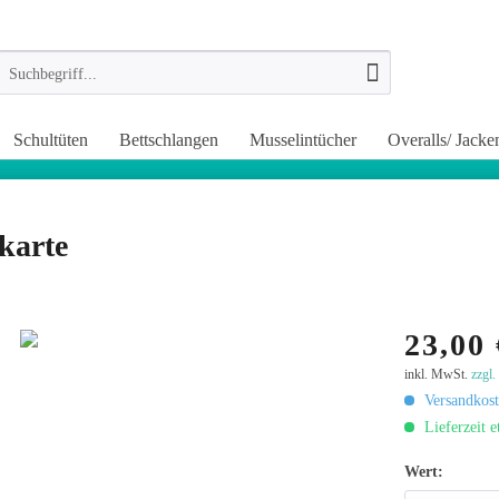
Schultüten
Bettschlangen
Musselintücher
Overalls/ Jacke
karte
23,00 
inkl. MwSt.
zzgl
Versandkost
Lieferzeit 
Wert: