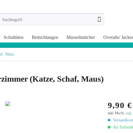
Schultüten
Bettschlangen
Musselintücher
Overalls/ Jacke
af, Maus
rzimmer (Katze, Schaf, Maus)
9,90 €
inkl. MwSt.
zzgl
Versandkost
Als Sofortd