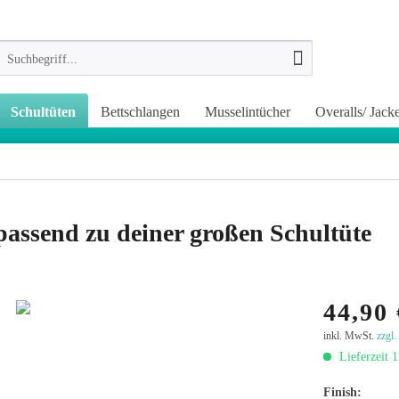
Schultüten
Bettschlangen
Musselintücher
Overalls/ Jack
passend zu deiner großen Schultüte
44,90 
inkl. MwSt.
zzgl
Lieferzeit 
Finish: