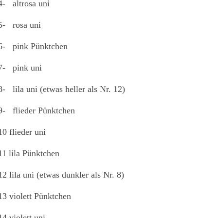
4- altrosa uni
5-
rosa uni
6- pink Pünktchen
7- pink uni
8- lila uni (etwas heller als Nr. 12)
9- flieder Pünktchen
10 flieder uni
11 lila Pünktchen
12 lila uni (etwas dunkler als Nr. 8)
13 violett Pünktchen
14 violett uni